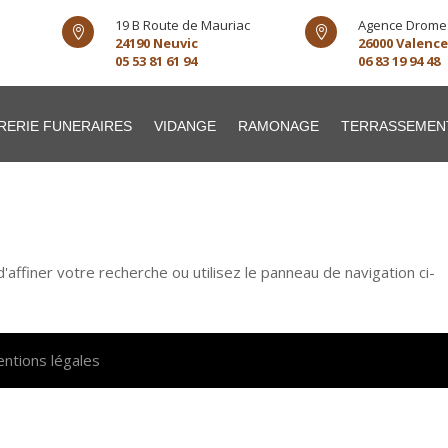
19 B Route de Mauriac
Agence Drome


24190 Neuvic
26000 Valence
05 53 81 61 94
06 83 19 94 48
RERIE FUNERAIRES
VIDANGE
RAMONAGE
TERRASSEMEN
ffiner votre recherche ou utilisez le panneau de navigation ci-
ntions légales