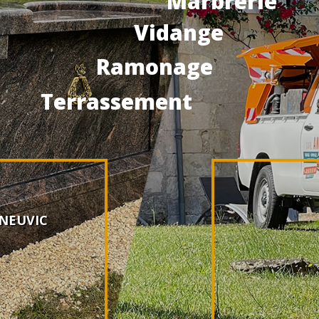
Marbrerie
Vidange
Ramonage
Terrassement
0 NEUVIC