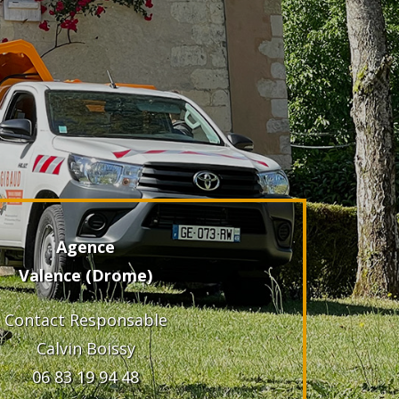
Agence
Valence (Drome)
Contact Responsable
Calvin Boissy
06 83 19 94 48