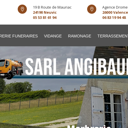
19 B Route de Mauriac
Agence Drome


24190 Neuvic
26000 Valence
05 53 81 61 94
06 83 19 94 48
RERIE FUNERAIRES
VIDANGE
RAMONAGE
TERRASSEMEN