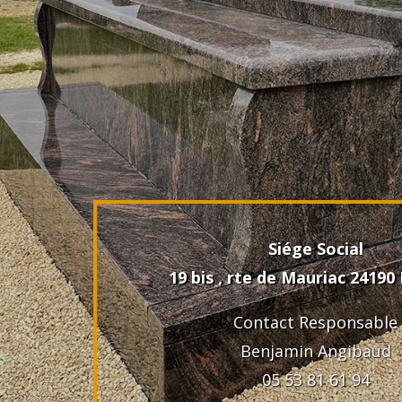
Siége Social
19 bis , rte de Mauriac 2419
Contact Responsable
Benjamin Angibaud
05 53 81 61 94