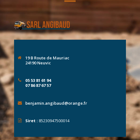
19 B Route de Mauriac
24190 Neuvic
05 53 81 61 94
07 86 87 67 57
benjamin.angibaud@orange.fr
Siret :
85230947500014