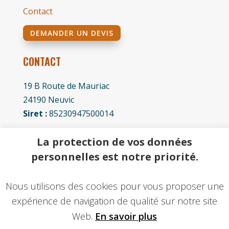
Contact
DEMANDER UN DEVIS
CONTACT
19 B Route de Mauriac
24190 Neuvic
Siret :
85230947500014
Téléphone :
La protection de vos données
05 53 81 61 94
personnelles est notre priorité.
07 86 87 67 57
Nous utilisons des cookies pour vous proposer une
benjamin.angibaud@orange.fr
expérience de navigation de qualité sur notre site
Web.
En savoir plus